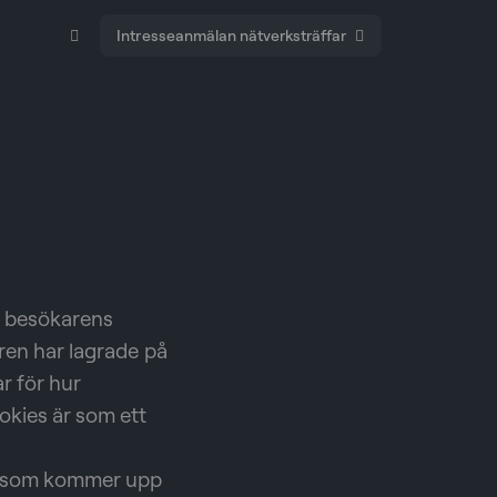
Intresseanmälan nätverksträffar
på besökarens
aren har lagrade på
ar för hur
okies är som ett
rn som kommer upp