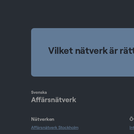
Vilket nätverk är rät
Nätverken
Ö
Affärsnätverk Stockholm
In