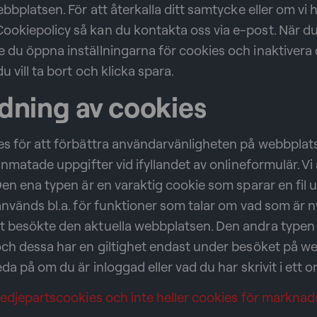
ebbplatsen. För att återkalla ditt samtycke eller om vi 
kiepolicy så kan du kontakta oss via e-post. När du å
 du öppna inställningarna för cookies och inaktivera
 vill ta bort och klicka spara.
dning av cookies
es för att förbättra användarvänligheten på webbplat
 inmatade uppgifter vid ifyllandet av onlineformulär. V
Den ena typen är en varaktig cookie som sparar en fil u
används bl.a. för funktioner som talar om vad som är 
 besökte den aktuella webbplatsen. Den andra typen 
ch dessa har en giltighet endast under besöket på we
da på om du är inloggad eller vad du har skrivit i ett o
tredjepartscookies och inte heller cookies för markna