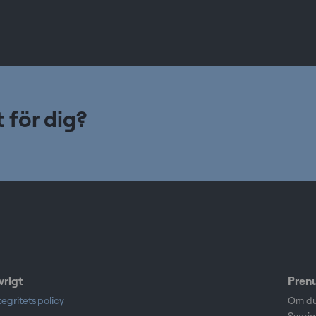
t för dig?
vrigt
Prenu
tegritetspolicy
Om du 
Sverig