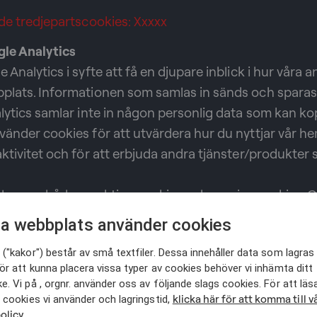
de tredjepartscookies: Xxxxx
le Analytics
 Analytics i syfte att få en djupare inblick i hur våra 
plats. Informationen som samlas in sänds och sparas
lytics samlar inte in någon personlig data som kan kop
änder cookies för att utvärdera hur du nyttjar vår h
ktivitet och för att erbjuda andra tjänster/produkter
placerar både varaktiga cookies och sessioncookies. G
s med upplysningar som samlas in eller data som redan
a webbplats använder cookies
("kakor") består av små textfiler. Dessa innehåller data som lagras 
n kan du följa denna länk till
Google Analytics Cookie
ör att kunna placera vissa typer av cookies behöver vi inhämta ditt
. Vi på , orgnr. använder oss av följande slags cookies. För att lä
klicka här för att komma till v
 cookies vi använder och lagringstid,
olicy.