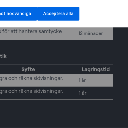
ies
ast nödvändiga
Acceptera alla
Syfte
Lagringstid
 för att hantera samtycke
12 månader
tik
Syfte
Lagringstid
agra och räkna sidvisningar.
1 år
agra och räkna sidvisningar.
1 år