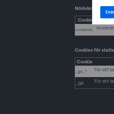
Nödvändiga cook
End
Cookie
Används
consents
Cookies för statis
Cookie
För att l
_ga_*
För att l
_ga