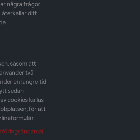
har några frågor
terkallar ditt
 de
sen, såsom att
i använder två
nder en längre tid
nytt sedan
av cookies kallas
bbplatsen, för att
nlineformulär.
dsföringsändamål.