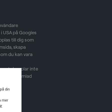
användare
 i USA på Googles
plas till dig som
emsida, skapa
 som du kan vara
oogle kopplar inte
 finns insamlad
på din
 Usage on
sa mer
år