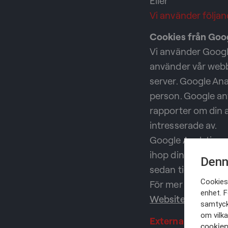
Eller
Vi använder följan
Cookies från Goog
Vi använder Google
använder vår webb
server. Google Ana
person. Google anv
rapporter om din a
intresserade av.
Google Analytics 
ihop din IP-adres
Denn
sedan tidigare.
Cookies 
För mer informatio
enhet. F
Websites
samtycke
om vilka
Externa script
cookiep